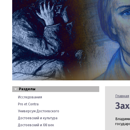
Разделы
Главная
Исследования
Зах
Pro et Contra
Универсум Достоевского
Достоевский и культура
Владими
государ
Достоевский и XXI век