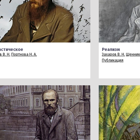
астическое
Реализм
 В. Н.
Портнова Н. А.
Захаров В. Н.
Щеннико
Публикация