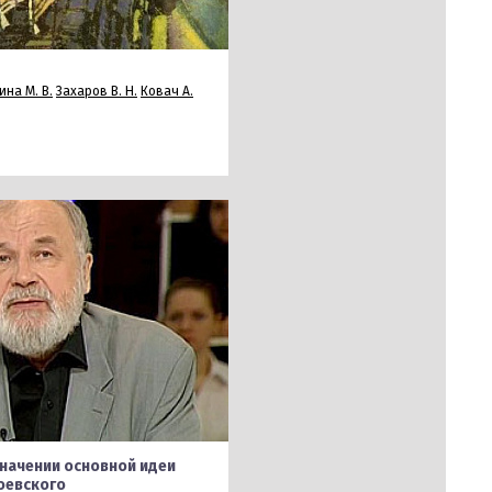
ина М. В.
Захаров В. Н.
Ковач А.
начении основной идеи
оевского