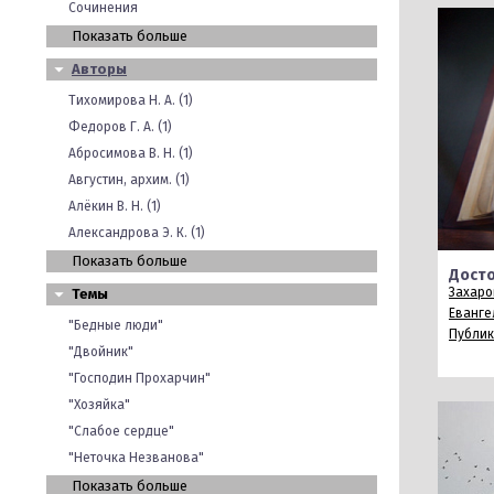
Сочинения
Показать больше
Авторы
Тихомирова Н. А. (1)
Федоров Г. А. (1)
Абросимова В. Н. (1)
Августин, архим. (1)
Алёкин В. Н. (1)
Александрова Э. К. (1)
Показать больше
Досто
Захаров
Темы
Еванге
"Бедные люди"
Публи
"Двойник"
"Господин Прохарчин"
"Хозяйка"
"Слабое сердце"
"Неточка Незванова"
Показать больше