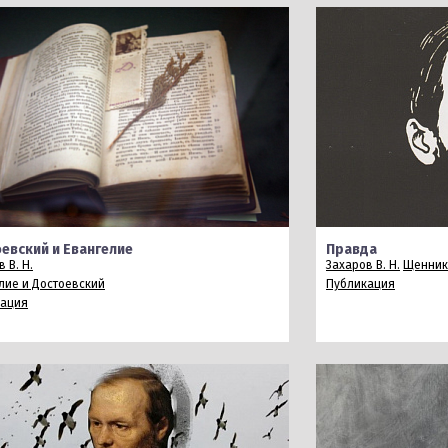
евский и Евангелие
Правда
 В. Н.
Захаров В. Н.
Щеннико
лие и Достоевский
Публикация
кация