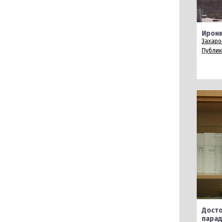
Ирон
Захаров
Публи
Досто
пара