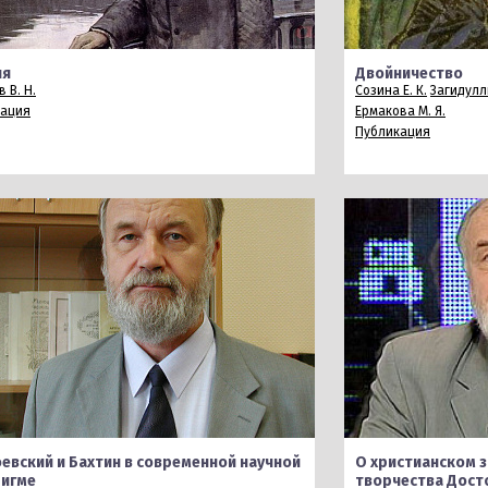
ия
Двойничество
 В. Н.
Созина Е. К.
Загидулл
кация
Ермакова М. Я.
Публикация
евский и Бахтин в современной научной
О христианском з
дигме
творчества Дост