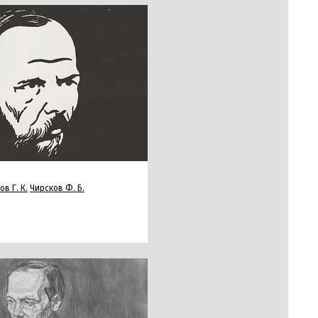
в Г. К.
Чирсков Ф. Б.