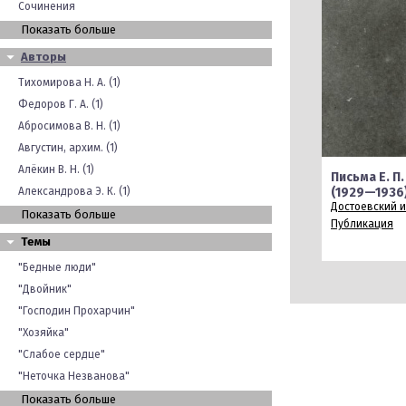
Сочинения
Показать больше
Авторы
Тихомирова Н. А. (1)
Федоров Г. А. (1)
Абросимова В. Н. (1)
Августин, архим. (1)
Алёкин В. Н. (1)
Письма Е. П
Александрова Э. К. (1)
(1929—1936
Достоевский 
Показать больше
Публикация
Темы
"Бедные люди"
"Двойник"
"Господин Прохарчин"
"Хозяйка"
"Слабое сердце"
"Неточка Незванова"
Показать больше