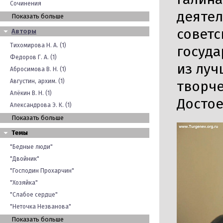
Сочинения
деятел
Показать больше
советс
Авторы
Тихомирова Н. А. (1)
госуда
Федоров Г. А. (1)
из луч
Абросимова В. Н. (1)
Августин, архим. (1)
творче
Алёкин В. Н. (1)
Достое
Александрова Э. К. (1)
Показать больше
Темы
"Бедные люди"
"Двойник"
"Господин Прохарчин"
"Хозяйка"
"Слабое сердце"
"Неточка Незванова"
Показать больше