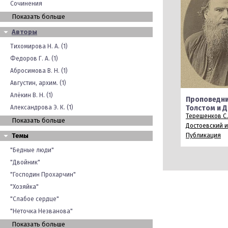
Сочинения
Показать больше
Авторы
Тихомирова Н. А. (1)
Федоров Г. А. (1)
Абросимова В. Н. (1)
Августин, архим. (1)
Алёкин В. Н. (1)
Проповедни
Александрова Э. К. (1)
Толстом и 
Терешенков С.
Показать больше
Достоевский и 
Темы
Публикация
"Бедные люди"
"Двойник"
"Господин Прохарчин"
"Хозяйка"
"Слабое сердце"
"Неточка Незванова"
Показать больше