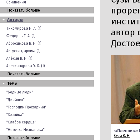
Сочинения
прорек
Показать больше
инсти
Авторы
Тихомирова Н. А. (1)
автор 
Федоров Г. А. (1)
Достое
Абросимова В. Н. (1)
Августин, архим. (1)
Алёкин В. Н. (1)
Александрова Э. К. (1)
Показать больше
Темы
"Бедные люди"
"Двойник"
"Господин Прохарчин"
"Хозяйка"
"Слабое сердце"
"Неточка Незванова"
«Пленник» 
Сузи В. Н.
Показать больше