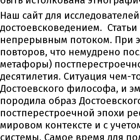
быть истолкована этнографи
Наш сайт для исследователей
достоевсковедением. Статьи
непрерывным потоком. При э
повторов, что немудрено пос
метафоры) постперестроечно
десятилетия. Ситуация чем-
Достоевского философа, и э
породила образ Достоевског
постперестроечной эпохи реф
мировом контексте и с учет
системы. Самое время для по