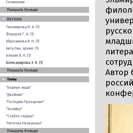
Сочинения
филоло
Показать больше
универ
Авторы
Тихомирова Н. А. (1)
русско
Федоров Г. А. (1)
младши
Абросимова В. Н. (1)
Августин, архим. (1)
литера
Алёкин В. Н. (1)
сотруд
Александрова Э. К. (1)
Автор 
Показать больше
Темы
росси
"Бедные люди"
конфе
"Двойник"
"Господин Прохарчин"
"Хозяйка"
"Слабое сердце"
"Неточка Незванова"
Показать больше