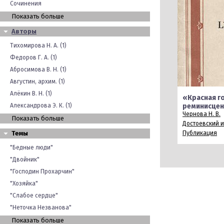
Сочинения
Показать больше
Авторы
Тихомирова Н. А. (1)
Федоров Г. А. (1)
Абросимова В. Н. (1)
Августин, архим. (1)
Алёкин В. Н. (1)
«Красная г
Александрова Э. К. (1)
реминисцен
Чернова Н. В.
Показать больше
Достоевский и
Темы
Публикация
"Бедные люди"
"Двойник"
"Господин Прохарчин"
"Хозяйка"
"Слабое сердце"
"Неточка Незванова"
Показать больше