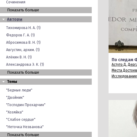
Сочинения
Показать больше
Авторы
Тихомирова Н. А. (1)
Федоров Г. А. (1)
Абросимова В. Н. (1)
Августин, архим. (1)
Алёкин В. Н. (1)
По следам 
Александрова Э. К. (1)
Астуто Д.
Дерга
Места Достое
Показать больше
Исследование
Темы
"Бедные люди"
"Двойник"
"Господин Прохарчин"
"Хозяйка"
"Слабое сердце"
"Неточка Незванова"
Показать больше