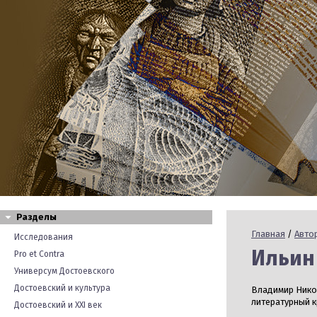
Разделы
Главная
/
Авто
Исследования
Ильин 
Pro et Contra
Универсум Достоевского
Достоевский и культура
Владимир Никол
литературный к
Достоевский и XXI век