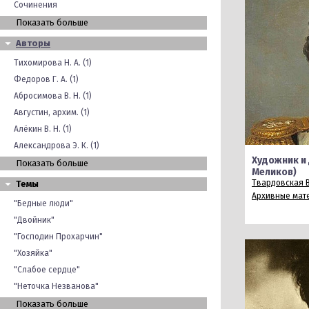
Сочинения
Показать больше
Авторы
Тихомирова Н. А. (1)
Федоров Г. А. (1)
Абросимова В. Н. (1)
Августин, архим. (1)
Алёкин В. Н. (1)
Александрова Э. К. (1)
Художник и 
Показать больше
Меликов)
Твардовская В
Темы
Архивные мат
"Бедные люди"
"Двойник"
"Господин Прохарчин"
"Хозяйка"
"Слабое сердце"
"Неточка Незванова"
Показать больше