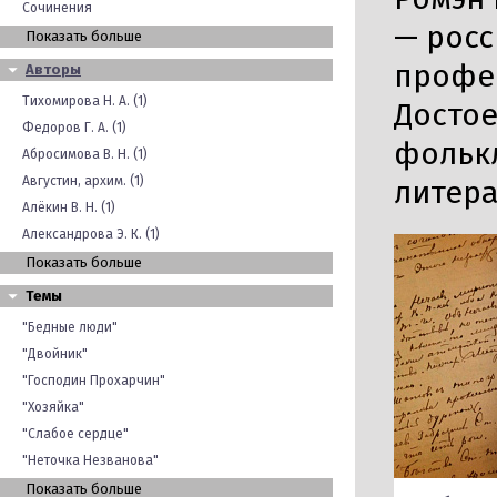
Сочинения
— росс
Показать больше
профес
Авторы
Тихомирова Н. А. (1)
Достое
Федоров Г. А. (1)
фолькл
Абросимова В. Н. (1)
Августин, архим. (1)
литера
Алёкин В. Н. (1)
Александрова Э. К. (1)
Показать больше
Темы
"Бедные люди"
"Двойник"
"Господин Прохарчин"
"Хозяйка"
"Слабое сердце"
"Неточка Незванова"
Показать больше