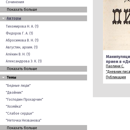
Сочинения
Показать больше
Авторы
Тихомирова Н. А. (1)
Федоров Г. А. (1)
Абросимова В. Н. (1)
Августин, архим. (1)
Алёкин В. Н. (1)
Манипуляци
Александрова Э. К. (1)
прием в «Д
Паолини С.
Показать больше
"Дневник пис
Темы
Публикация
"Бедные люди"
"Двойник"
"Господин Прохарчин"
"Хозяйка"
"Слабое сердце"
"Неточка Незванова"
Показать больше