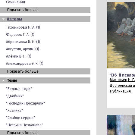
Сочинения
Показать больше
Авторы
Тихомирова Н. А. (1)
Федоров Г. А. (1)
Абросимова В. Н. (1)
Августин, архим. (1)
Алёкин В. Н. (1)
Александрова Э. К. (1)
Показать больше
136-й псало
Михновец Н. Г.
Темы
Достоевский 
"Бедные люди"
Публикация
"Двойник"
"Господин Прохарчин"
"Хозяйка"
"Слабое сердце"
"Неточка Незванова"
Показать больше