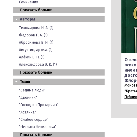
Сочинения
Показать больше
Авторы
Тихомирова Н. А. (1)
Федоров Г. А. (1)
Абросимова В. Н. (1)
Августин, архим. (1)
Алёкин В. Н. (1)
Отече
Александрова Э. К. (1)
психо
имен 
Показать больше
Досто
Флор
Темы
Моисее
"Бедные люди"
"Брать
Публи
"Двойник"
"Господин Прохарчин"
"Хозяйка"
"Слабое сердце"
"Неточка Незванова"
Показать больше