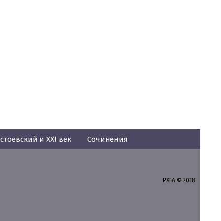
стоевский и XXI век
Сочинения
РХГА © 2018