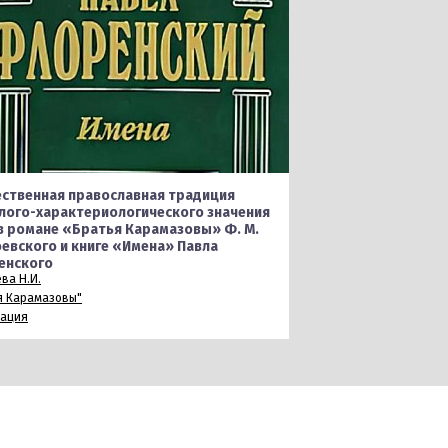
ственная православная традиция
лого-характериологического значения
в романе «Братья Карамазовы» Ф. М.
евского и книге «Имена» Павла
енского
ва Н.И.
я Карамазовы"
кация