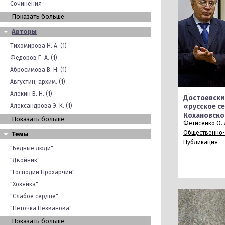
Сочинения
Показать больше
Авторы
Тихомирова Н. А. (1)
Федоров Г. А. (1)
Абросимова В. Н. (1)
Августин, архим. (1)
Алёкин В. Н. (1)
Достоевски
Александрова Э. К. (1)
«русское с
Кохановско
Показать больше
Фетисенко О. 
Общественно-
Темы
Публикация
"Бедные люди"
"Двойник"
"Господин Прохарчин"
"Хозяйка"
"Слабое сердце"
"Неточка Незванова"
Показать больше