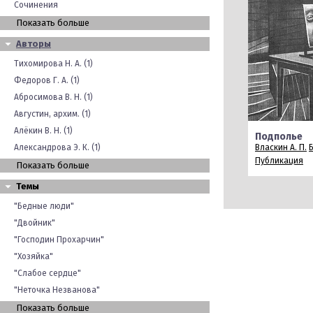
Сочинения
Показать больше
Авторы
Тихомирова Н. А. (1)
Федоров Г. А. (1)
Абросимова В. Н. (1)
Августин, архим. (1)
Алёкин В. Н. (1)
Подполье
Александрова Э. К. (1)
Власкин А. П.
Публикация
Показать больше
Темы
"Бедные люди"
"Двойник"
"Господин Прохарчин"
"Хозяйка"
"Слабое сердце"
"Неточка Незванова"
Показать больше