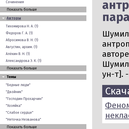
антр
Сочинения
Показать больше
пар
Авторы
Тихомирова Н. А. (1)
Шумилк
Федоров Г. А. (1)
Абросимова В. Н. (1)
антроп
Августин, архим. (1)
авторе
Алёкин В. Н. (1)
Александрова Э. К. (1)
Шумилк
Показать больше
ун-т]. 
Темы
"Бедные люди"
Скач
"Двойник"
"Господин Прохарчин"
Феном
"Хозяйка"
"Слабое сердце"
некла
"Неточка Незванова"
Показать больше