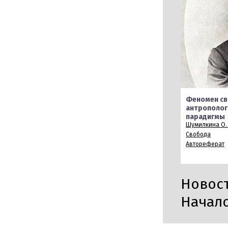
Феномен с
антропологи
парадигмы
Шумилкина О. 
Свобода
Автореферат
Новости
Начало