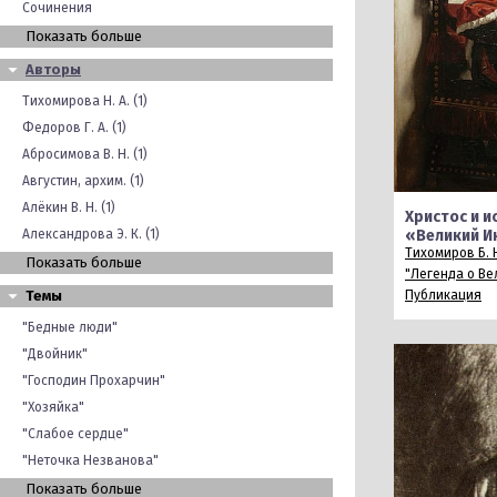
Сочинения
Показать больше
Авторы
Тихомирова Н. А. (1)
Федоров Г. А. (1)
Абросимова В. Н. (1)
Августин, архим. (1)
Алёкин В. Н. (1)
Христос и и
Александрова Э. К. (1)
«Великий И
Тихомиров Б. 
Показать больше
"Легенда о Ве
Темы
Публикация
"Бедные люди"
"Двойник"
"Господин Прохарчин"
"Хозяйка"
"Слабое сердце"
"Неточка Незванова"
Показать больше