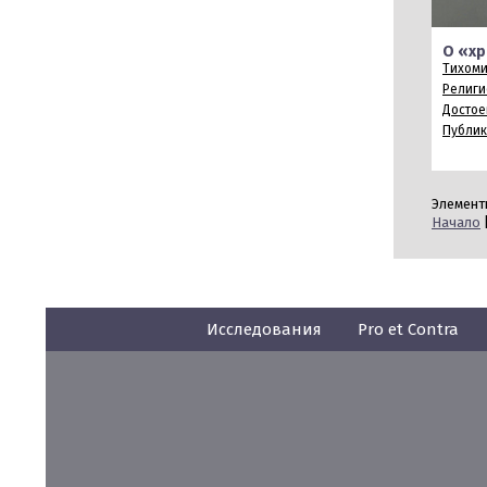
О «хр
Тихоми
Религи
Достое
Публи
Элементы
Начало
Исследования
Pro et Contra