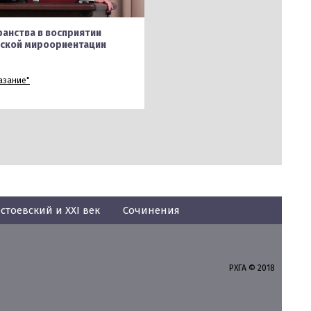
ранства в восприятии
еской мироориентации
азание"
стоевский и XXI век
Сочинения
РХГА © 2018