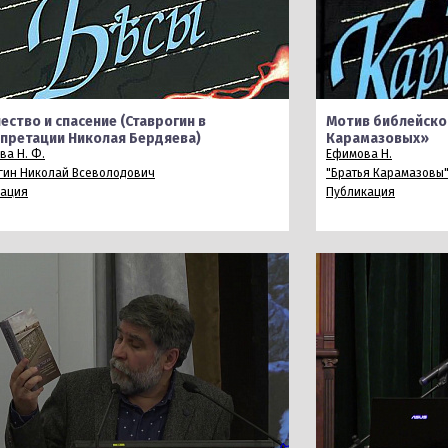
ество и спасение (Ставрогин в
Мотив библейско
претации Николая Бердяева)
Карамазовых»
ва Н. Ф.
Ефимова Н.
гин Николай Всеволодович
"Братья Карамазовы
кация
Публикация