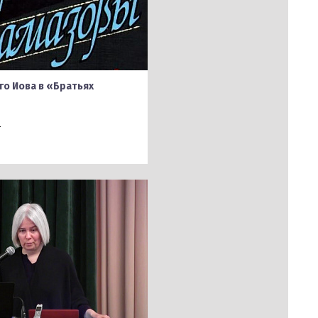
го Иова в «Братьях
"