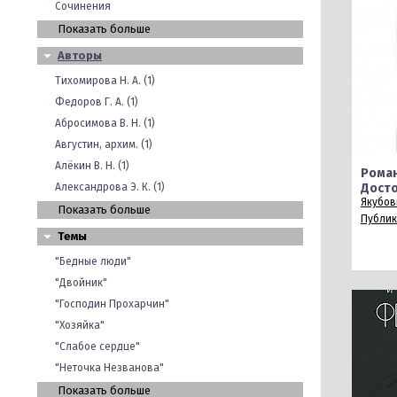
Сочинения
Показать больше
Авторы
Тихомирова Н. А. (1)
Федоров Г. А. (1)
Абросимова В. Н. (1)
Августин, архим. (1)
Алёкин В. Н. (1)
Роман
Александрова Э. К. (1)
Досто
Якубови
Показать больше
Публи
Темы
"Бедные люди"
"Двойник"
"Господин Прохарчин"
"Хозяйка"
"Слабое сердце"
"Неточка Незванова"
Показать больше