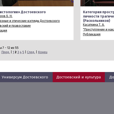
истологии» Достоевского
Категория прост
ров Б. Н.
личности трагич
(Раскольников)
озные и этические взгляды Достоевского
Касаткина Т. А.
вский и православие
"Преступление и нак
кация
Публикация
 7 - 12 из 55
|
Пред.
|
1
2
3
4
5
|
След.
|
Конец
Универсум Достоевского
Достоевский и культура
До