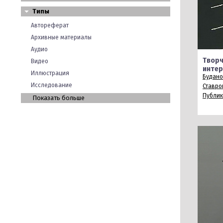
Типы
Автореферат
Архивные материалы
Аудио
Творч
Видео
интер
Иллюстрация
Будано
Исследование
Ставро
Публи
Показать больше